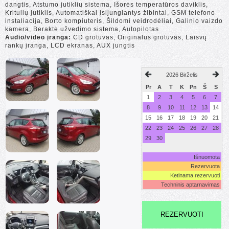
dangtis, Atstumo jutiklių sistema, Išorės temperatūros daviklis,
Kritulių jutiklis, Automatiškai įsijungiantys žibintai, GSM telefono
instaliacija, Borto kompiuteris, Šildomi veidrodėliai, Galinio vaizdo
kamera, Beraktė užvedimo sistema, Autopilotas
Audio/video įranga:
CD grotuvas, Originalus grotuvas, Laisvų
rankų įranga, LCD ekranas, AUX jungtis
2026 Birželis
Pr
A
T
K
Pn
Š
S
1
2
3
4
5
6
7
8
9
10
11
12
13
14
15
16
17
18
19
20
21
22
23
24
25
26
27
28
29
30
Išnuomota
Rezervuota
Ketinama rezervuoti
Techninis aptarnavimas
REZERVUOTI