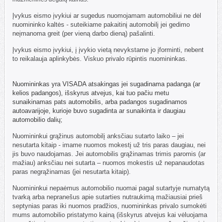
Įvykus eismo įvykiui ar sugedus nuomojamam automobiliui ne dėl
nuomininko kaltės - suteikiame pakaitinį automobilį jei gedimo
neįmanoma greit (per vieną darbo dieną) pašalinti.
Įvykus eismo įvykiui, į įvykio vietą nevykstame jo įforminti, nebent
to reikalauja aplinkybės. Viskuo privalo rūpintis nuomininkas.
Nuomininkas yra VISADA atsakingas
jei sugadinama padanga (ar
kelios padangos), išskyrus atvejus, kai tuo pačiu metu
sunaikinamas pats automobilis, arba padangos sugadinamos
autoavarijoje, kurioje buvo sugadinta ar sunaikinta ir daugiau
automobilio dalių;
Nuomininkui grąžinus automobilį anksčiau sutarto laiko – jei
nesutarta kitaip - imame nuomos mokestį už tris paras daugiau, nei
jis buvo naudojamas. Jei automobilis grąžinamas trimis paromis (ar
mažiau) anksčiau nei sutarta – nuomos mokestis už nepanaudotas
paras negrąžinamas (jei nesutarta kitaip).
Nuomininkui nepaėmus automobilio nuomai pagal sutartyje numatytą
tvarką arba nepranešus apie sutarties nutraukimą mažiausiai prieš
septynias paras iki nuomos pradžios, nuomininkas privalo sumokėti
mums automobilio pristatymo kainą (išskyrus atvejus kai vėluojama