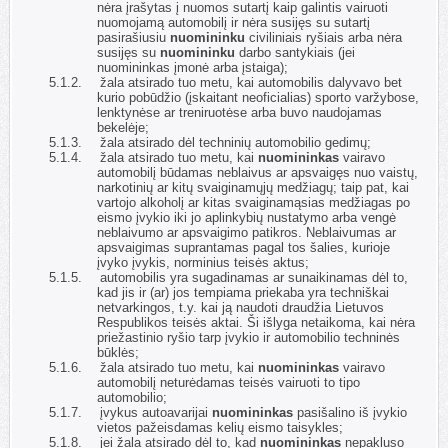
nėra įrašytas į nuomos sutartį kaip galintis vairuoti
nuomojamą automobilį ir nėra susijęs su sutartį
pasirašiusiu
nuomininku
civiliniais ryšiais arba nėra
susijęs su
nuomininku
darbo santykiais (jei
nuomininkas įmonė arba įstaiga);
5.1.2.
žala atsirado tuo metu, kai automobilis dalyvavo bet
kurio pobūdžio (įskaitant neoficialias) sporto varžybose,
lenktynėse ar treniruotėse arba buvo naudojamas
bekelėje;
5.1.3.
žala atsirado dėl techninių automobilio gedimų;
5.1.4.
žala atsirado tuo metu, kai
nuomininkas
vairavo
automobilį būdamas neblaivus ar apsvaigęs nuo vaistų,
narkotinių ar kitų svaiginamųjų medžiagų; taip pat, kai
vartojo alkoholį ar kitas svaiginamąsias medžiagas po
eismo įvykio iki jo aplinkybių nustatymo arba vengė
neblaivumo ar apsvaigimo patikros. Neblaivumas ar
apsvaigimas suprantamas pagal tos šalies, kurioje
įvyko įvykis, norminius teisės aktus;
5.1.5.
automobilis yra sugadinamas ar sunaikinamas dėl to,
kad jis ir (ar) jos tempiama priekaba yra techniškai
netvarkingos, t.y. kai ją naudoti draudžia Lietuvos
Respublikos teisės aktai. Ši išlyga netaikoma, kai nėra
priežastinio ryšio tarp įvykio ir automobilio techninės
būklės;
5.1.6.
žala atsirado tuo metu, kai
nuomininkas
vairavo
automobilį neturėdamas teisės vairuoti to tipo
automobilio;
5.1.7.
įvykus autoavarijai
nuomininkas
pasišalino iš įvykio
vietos pažeisdamas kelių eismo taisykles;
5.1.8.
jei žala atsirado dėl to, kad
nuomininkas
nepakluso