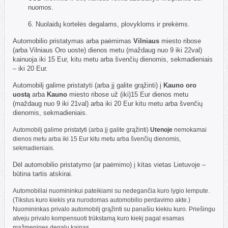
nuomos.
6. Nuolaidų kortelės degalams, plovykloms ir prekėms.
Automobilio pristatymas arba paėmimas
Vilniaus
miesto ribose
(arba Vilniaus Oro uoste) dienos metu (maždaug nuo 9 iki 22val)
kainuoja iki 15 Eur, kitu metu arba švenčių dienomis, sekmadieniais
– iki 20 Eur.
Automobilį galime pristatyti (arba jį galite grąžinti) į
Kauno oro
uostą
arba
Kauno
miesto ribose už (iki)15 Eur dienos metu
(maždaug nuo 9 iki 21val) arba iki 20 Eur kitu metu arba švenčių
dienomis, sekmadieniais.
Automobilį galime pristatyti (arba jį galite grąžinti)
Utenoje
nemokamai
dienos metu arba iki 15 Eur kitu metu arba švenčių dienomis,
sekmadieniais.
Dėl automobilio pristatymo (ar paėmimo) į kitas vietas Lietuvoje –
būtina tartis atskirai.
Automobiliai nuomininkui pateikiami su nedegančia kuro lygio lempute.
(Tikslus kuro kiekis yra nurodomas automobilio perdavimo akte.)
Nuomininkas privalo automobilį grąžinti su panašiu kiekiu kuro. Priešingu
atveju privalo kompensuoti trūkstamą kuro kiekį pagal esamas
mažmenines degalų kainas.