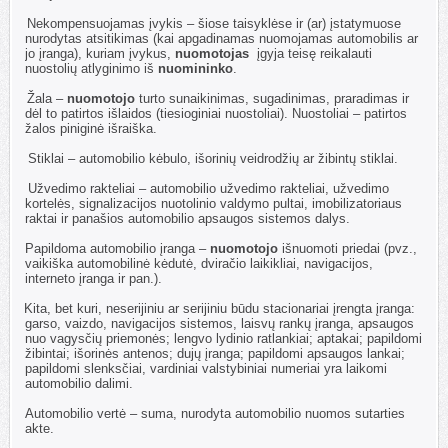
1.6.
Nekompensuojamas įvykis – šiose taisyklėse ir (ar) įstatymuose
nurodytas atsitikimas (kai apgadinamas nuomojamas automobilis ar
jo įranga), kuriam įvykus,
nuomotojas
įgyja teisę reikalauti
nuostolių atlyginimo iš
nuomininko
.
1.7.
Žala –
nuomotojo
turto sunaikinimas, sugadinimas, praradimas ir
dėl to patirtos išlaidos (tiesioginiai nuostoliai). Nuostoliai – patirtos
žalos piniginė išraiška.
1.8.
Stiklai – automobilio kėbulo, išorinių veidrodžių ar žibintų stiklai.
1.9.
Užvedimo rakteliai – automobilio užvedimo rakteliai, užvedimo
kortelės, signalizacijos nuotolinio valdymo pultai, imobilizatoriaus
raktai ir panašios automobilio apsaugos sistemos dalys.
1.10.
Papildoma automobilio įranga –
nuomotojo
išnuomoti priedai (pvz.,
vaikiška automobilinė kėdutė, dviračio laikikliai, navigacijos,
interneto įranga ir pan.).
1.11.
Kita, bet kuri, neserijiniu ar serijiniu būdu stacionariai įrengta įranga:
garso, vaizdo, navigacijos sistemos, laisvų rankų įranga, apsaugos
nuo vagysčių priemonės; lengvo lydinio ratlankiai; aptakai; papildomi
žibintai; išorinės antenos; dujų įranga; papildomi apsaugos lankai;
papildomi slenksčiai, vardiniai valstybiniai numeriai yra laikomi
automobilio dalimi.
1.12.
Automobilio vertė – suma, nurodyta automobilio nuomos sutarties
akte.