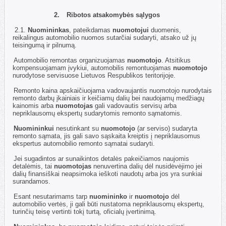
2.
Ribotos atsakomybės sąlygos
2.1.
Nuomininkas
, pateikdamas
nuomotojui
duomenis,
reikalingus automobilio nuomos sutarčiai sudaryti, atsako už jų
teisingumą ir pilnumą.
2.2.
Automobilio remontas organizuojamas
nuomotojo
. Atsitikus
kompensuojamam įvykiui, automobilis remontuojamas
nuomotojo
nurodytose servisuose Lietuvos Respublikos teritorijoje.
2.3.
Remonto kaina apskaičiuojama vadovaujantis nuomotojo nurodytais
remonto darbų įkainiais ir keičiamų dalių bei naudojamų medžiagų
kainomis arba
nuomotojas
gali vadovautis servisų arba
nepriklausomų ekspertų sudarytomis remonto sąmatomis.
2.4.
Nuomininkui
nesutinkant su
nuomotojo
(ar serviso) sudaryta
remonto sąmata, jis gali savo sąskaita kreiptis į nepriklausomus
ekspertus automobilio remonto sąmatai sudaryti.
2.5.
Jei sugadintos ar sunaikintos detalės pakeičiamos naujomis
detalėmis, tai
nuomotojas
nenuvertina dalių dėl nusidėvėjimo jei
dalių finansiškai neapsimoka ieškoti naudotų arba jos yra sunkiai
surandamos.
2.6.
Esant nesutarimams tarp
nuomininko
ir
nuomotojo
dėl
automobilio vertės, ji gali būti nustatoma nepriklausomų ekspertų,
turinčių teisę vertinti tokį turtą, oficialų įvertinimą.