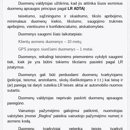
Duomenų valdytojas užtikrina, kad jis atitinka šiuos esminius
duomenų apsaugos principus pagal
LR ADTAĮ
:
teisėtumo, sąžiningumo ir skaidrumo, tikslo apribojimo,
minimalaus duomenų kiekio, tikslumo, saugojimo trukmės
apribojimo, vientisumo ir konfidencialumo, atskaitomybės.
Duomenys saugomi šiais laikotarpiais:
Klientų asmens duomenys –
10 met
ų
;
GPS įrangos siunčiami duomenys –
1
metai.
Duomenys, reikalingi teisinėms priemonėms vykdyti saugomi
tiek, kiek jie yra būtini tokiems tikslams pasiekti pagal LR
įstatymus.
Duomenys gali būti perduodami duomenų tvarkytojams
(policijai, teismui, anstoliams, skolų išieškotojams ir t.t.) kai teisę ir
(ar) pareigą tai daryti suteikia LR teisės aktai ar automobilio nuomos
sutartis.
Duomenų valdytojas neprivalo paskirti duomenų apsaugos
pareigūno.
Vairuotojo pažymėjimo galiojimui patikrinti, nuomotojas
valstybės įmonei „Regitra“ pateikia vairuotojo pažymėjimo numerį ir
asmens kodą.
Duomenų tvarkytojai netenka teisės tvarkyti