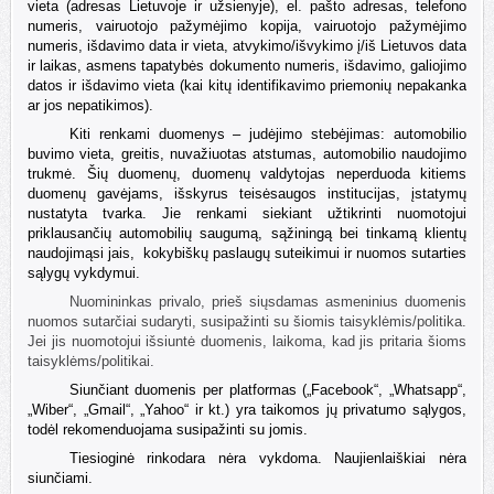
vieta (adresas Lietuvoje ir užsienyje), el. pašto adresas, telefono
numeris, vairuotojo pažymėjimo kopija, vairuotojo pažymėjimo
numeris, išdavimo data ir vieta, atvykimo/išvykimo į/iš Lietuvos data
ir laikas, asmens tapatybės dokumento numeris, išdavimo, galiojimo
datos ir išdavimo vieta (kai kitų identifikavimo priemonių nepakanka
ar jos nepatikimos).
Kiti renkami duomenys – judėjimo stebėjimas: automobilio
buvimo vieta, greitis, nuvažiuotas atstumas, automobilio naudojimo
trukmė. Šių duomenų, duomenų valdytojas neperduoda kitiems
duomenų gavėjams, išskyrus teisėsaugos institucijas, įstatymų
nustatyta tvarka. Jie renkami siekiant
užtikrinti nuomotojui
priklausančių automobilių saugumą, sąžiningą bei tinkamą klientų
naudojimąsi jais,
kokybiškų paslaugų suteikimui ir nuomos sutarties
sąlygų vykdymui.
Nuomininkas privalo, prieš siųsdamas asmeninius duomenis
nuomos sutarčiai sudaryti, susipažinti su šiomis taisyklėmis/politika.
Jei jis nuomotojui išsiuntė duomenis, laikoma, kad jis pritaria šioms
taisyklėms/politikai.
Siunčiant duomenis per platformas („Facebook“, „Whatsapp“,
„Wiber“, „Gmail“, „Yahoo“ ir kt.) yra taikomos jų privatumo sąlygos,
todėl rekomenduojama susipažinti su jomis.
Tiesioginė rinkodara nėra vykdoma. Naujienlaiškiai nėra
siunčiami.