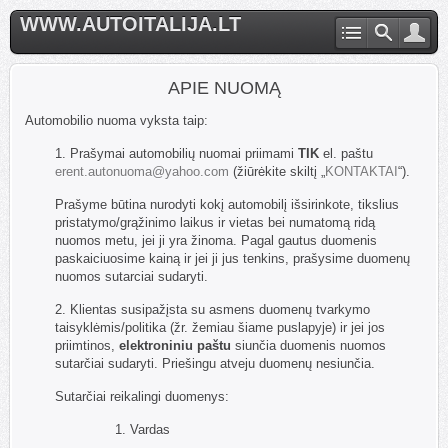
WWW.AUTOITALIJA.LT
APIE NUOMĄ
Automobilio nuoma vyksta taip:
1. Prašymai automobilių nuomai priimami
TIK
el. paštu
erent.autonuoma@yahoo.com
(žiūrėkite skiltį „
KONTAKTAI
“).
Prašyme būtina nurodyti kokį automobilį išsirinkote, tikslius
pristatymo/grąžinimo laikus ir vietas bei numatomą ridą
nuomos metu, jei ji yra žinoma. Pagal gautus duomenis
paskaiciuosime kainą ir jei ji jus tenkins, prašysime duomenų
nuomos sutarciai sudaryti.
2. Klientas susipažįsta su asmens duomenų tvarkymo
taisyklėmis/politika (žr. žemiau šiame puslapyje) ir jei jos
priimtinos,
elektroniniu paštu
siunčia duomenis nuomos
sutarčiai sudaryti. Priešingu atveju duomenų nesiunčia.
Sutarčiai reikalingi duomenys:
1. Vardas