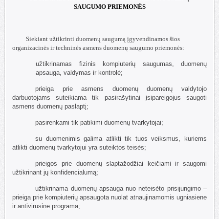
SAUGUMO PRIEMONĖS
Siekiant užtikrinti duomenų saugumą įgyvendinamos šios
organizacinės ir techninės asmens duomenų saugumo priemonės:
užtikrinamas fizinis kompiuterių saugumas, duomenų
apsauga, valdymas ir kontrolė;
prieiga prie asmens duomenų duomenų valdytojo
darbuotojams suteikiama tik pasirašytinai įsipareigojus saugoti
asmens duomenų paslaptį;
pasirenkami tik patikimi duomenų tvarkytojai;
su duomenimis galima atlikti tik tuos veiksmus, kuriems
atlikti duomenų tvarkytojui yra suteiktos teisės;
prieigos prie duomenų slaptažodžiai keičiami ir saugomi
užtikrinant jų konfidencialumą;
užtikrinama duomenų apsauga nuo neteisėto prisijungimo –
prieiga prie kompiuterių apsaugota nuolat atnaujinamomis ugniasiene
ir antivirusine programa;