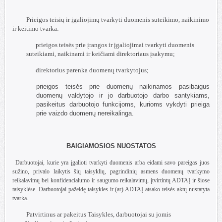
Prieigos teisių ir įgaliojimų tvarkyti duomenis suteikimo, naikinimo
ir keitimo tvarka:
prieigos teisės prie įrangos ir įgaliojimai tvarkyti duomenis
suteikiami, naikinami ir keičiami direktoriaus įsakymu;
direktorius parenka duomenų tvarkytojus;
prieigos teisės prie duomenų naikinamos pasibaigus
duomenų valdytojo ir jo darbuotojo darbo santykiams,
pasikeitus darbuotojo funkcijoms, kurioms vykdyti prieiga
prie vaizdo duomenų nereikalinga.
BAIGIAMOSIOS NUOSTATOS
Darbuotojai, kurie yra įgalioti tvarkyti duomenis arba eidami savo pareigas juos
sužino, privalo laikytis šių taisyklių, pagrindinių asmens duomenų tvarkymo
reikalavimų bei konfidencialumo ir saugumo reikalavimų, įtvirtintų ADTAĮ ir šiose
taisyklėse. Darbuotojai pažeidę taisykles ir (ar) ADTAĮ atsako teisės aktų nustatyta
tvarka.
Patvirtinus ar pakeitus Taisykles, darbuotojai su jomis