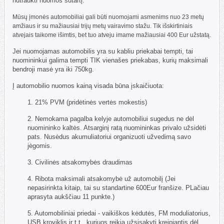
nutraukti nuomos sutartį.
Mūsų įmonės automobiliai gali būti nuomojami asmenims nuo 23 metų
amžiaus ir su mažiausiai trijų metų vairavimo stažu. Tik išskirtiniais
atvejais taikome išimtis, bet tuo atveju imame mažiausiai 400 Eur užstatą.
Jei nuomojamas automobilis yra su kabliu priekabai tempti, tai
nuomininkui galima tempti TIK vienašes priekabas, kurių maksimali
bendroji masė yra iki 750kg.
Į automobilio nuomos kainą visada būna įskaičiuota:
1. 21% PVM (pridėtinės vertės mokestis)
2. Nemokama pagalba kelyje automobiliui sugedus ne dėl
nuomininko kaltės. Atsarginį ratą nuomininkas privalo užsidėti
pats. Nusėdus akumuliatoriui organizuoti užvedimą savo
jėgomis.
3. Civilinės atsakomybės draudimas
4.
Ribota maksimali atsakomybė
už automobilį (Jei
nepasirinkta kitaip, tai su standartine 600Eur franšize. PLačiau
aprasyta aukščiau 11 punkte.)
5. Automobiliniai priedai - vaikiškos kėdutės, FM moduliatorius,
USB kroviklis ir t.t., kuriuos reikia užsisakyti kreipiantis dėl