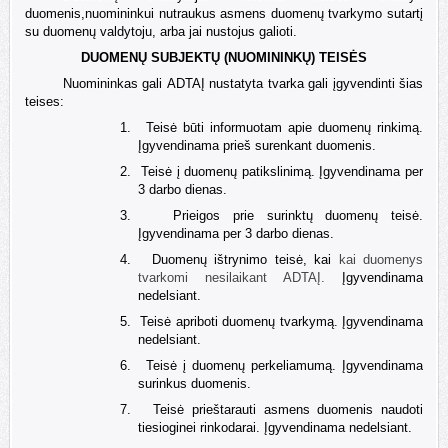
duomenis,nuomininkui nutraukus asmens duomenų tvarkymo sutartį
su duomenų valdytoju, arba jai nustojus galioti.
DUOMENŲ SUBJEKTŲ (NUOMININKŲ) TEISĖS
Nuomininkas gali
ADTAĮ nustatyta tvarka gali įgyvendinti šias
teises:
1.
Teisė būti informuotam apie duomenų rinkimą.
Įgyvendinama prieš surenkant duomenis.
2.
Teisė į duomenų patikslinimą. Įgyvendinama per
3
darbo dienas.
3.
Prieigos prie surinktų duomenų teisė.
Įgyvendinama per
3 darbo dienas.
4.
Duomenų ištrynimo teisė, kai
kai duomenys
tvarkomi nesilaikant ADTAĮ.
Įgyvendinama
nedelsiant.
5.
Teisė apriboti duomenų tvarkymą. Įgyvendinama
nedelsiant
.
6.
Teisė į duomenų perkeliamumą. Įgyvendinama
surinkus duomenis.
7.
Teisė prieštarauti asmens duomenis naudoti
tiesioginei rinkodarai. Įgyvendinama nedelsiant.