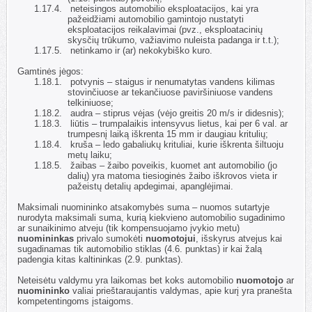
1.17.4.
neteisingos automobilio eksploatacijos, kai yra
pažeidžiami automobilio gamintojo nustatyti
eksploatacijos reikalavimai (pvz., eksploatacinių
skysčių trūkumo, važiavimo nuleista padanga ir t.t.);
1.17.5.
netinkamo ir (ar) nekokybiško kuro.
1.18.
Gamtinės jėgos:
1.18.1.
potvynis – staigus ir nenumatytas vandens kilimas
stovinčiuose ar tekančiuose paviršiniuose vandens
telkiniuose;
1.18.2.
audra – stiprus vėjas (vėjo greitis 20 m/s ir didesnis);
1.18.3.
liūtis – trumpalaikis intensyvus lietus, kai per 6 val. ar
trumpesnį laiką iškrenta 15 mm ir daugiau kritulių;
1.18.4.
kruša – ledo gabaliukų krituliai, kurie iškrenta šiltuoju
metų laiku;
1.18.5.
žaibas – žaibo poveikis, kuomet ant automobilio (jo
dalių) yra matoma tiesioginės žaibo iškrovos vieta ir
pažeistų detalių apdegimai, apanglėjimai.
1.19.
Maksimali nuomininko atsakomybės suma – nuomos sutartyje
nurodyta maksimali suma, kurią kiekvieno automobilio sugadinimo
ar sunaikinimo atveju (tik kompensuojamo įvykio metu)
nuomininkas
privalo sumokėti
nuomotojui
, išskyrus atvejus kai
sugadinamas tik automobilio stiklas (
4.6. punktas) ir kai žalą
padengia kitas kaltininkas (2.9. punktas).
1.20.
Neteisėtu valdymu yra laikomas bet koks automobilio
nuomotojo
ar
nuomininko
valiai prieštaraujantis valdymas, apie kurį yra pranešta
kompetentingoms įstaigoms.