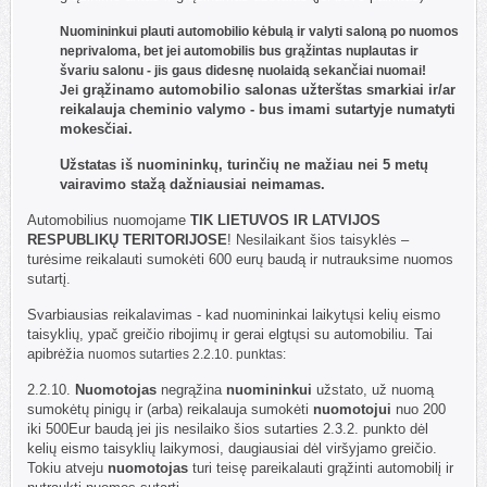
Nuomininkui plauti automobilio kėbulą ir valyti saloną po nuomos
neprivaloma, bet jei automobilis bus grąžintas nuplautas ir
švariu salonu - jis gaus didesnę nuolaidą sekančiai nuomai!
grąžinamo
automobilio salonas užterštas smarkiai ir/ar
Jei
reikalauja cheminio valymo - bus imami sutartyje numatyti
mokesčiai.
Užstatas iš nuomininkų, turinčių ne mažiau nei 5 metų
vairavimo stažą dažniausiai neimamas.
Automobilius nuomojame
TIK LIETUVOS IR LATVIJOS
RESPUBLIKŲ TERITORIJOSE
! Nesilaikant šios taisyklės –
turėsime reikalauti sumokėti 600 eurų baudą ir nutrauksime nuomos
sutartį.
Svarbiausias reikalavimas - kad nuomininkai laikytųsi kelių eismo
taisyklių, ypač greičio ribojimų ir gerai elgtųsi su automobiliu. Tai
apibrėžia
nuomos sutarties 2.2.10. punktas:
2.2.10.
Nuomotojas
negrąžina
nuomininkui
užstato, už nuomą
sumokėtų pinigų ir (arba) reikalauja sumokėti
nuomotojui
nuo 200
iki 500Eur baudą jei jis nesilaiko šios sutarties 2.3.2. punkto dėl
kelių eismo taisyklių laikymosi, daugiausiai dėl viršyjamo greičio.
Tokiu atveju
nuomotojas
turi teisę pareikalauti grąžinti automobilį ir