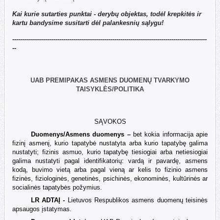
Kai kurie sutarties punktai - derybų objektas, todėl krepkitės ir
kartu bandysime susitarti dėl palankesnių sąlygu!
---------------------------------------------------------------------------------------------------
--
UAB PREMIPAKAS ASMENS DUOMENŲ TVARKYMO
TAISYKLĖS/POLITIKA
SĄVOKOS
Duomenys/Asmens duomenys –
bet kokia informacija apie
fizinį asmenį, kurio tapatybė nustatyta arba kurio tapatybę galima
nustatyti; fizinis asmuo, kurio tapatybę tiesiogiai arba netiesiogiai
galima nustatyti pagal identifikatorių: vardą ir pavardę, asmens
kodą, buvimo vietą arba pagal vieną ar kelis to fizinio asmens
fizinės, fiziologinės, genetinės, psichinės, ekonominės, kultūrinės ar
socialinės tapatybės požymius.
LR ADTAĮ -
Lietuvos Respublikos asmens duomenų teisinės
apsaugos įstatymas.