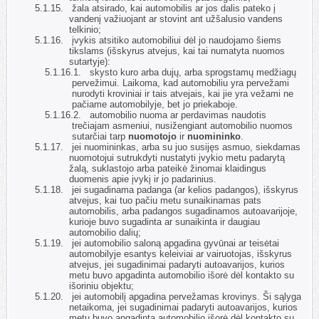
5.1.15.
žala atsirado, kai automobilis ar jos dalis pateko į
vandenį važiuojant ar stovint ant užšalusio vandens
telkinio;
5.1.16.
įvykis atsitiko automobiliui dėl jo naudojamo šiems
tikslams (išskyrus atvejus, kai tai numatyta nuomos
sutartyje):
5.1.16.1.
skysto kuro arba dujų, arba sprogstamų medžiagų
pervežimui. Laikoma, kad automobiliu yra pervežami
nurodyti kroviniai ir tais atvejais, kai jie yra vežami ne
pačiame automobilyje, bet jo priekaboje.
5.1.16.2.
automobilio nuoma ar perdavimas naudotis
trečiajam asmeniui, nusižengiant automobilio nuomos
sutarčiai tarp
nuomotojo
ir
nuomininko
.
5.1.17.
jei nuomininkas, arba su juo susijęs asmuo, siekdamas
nuomotojui sutrukdyti nustatyti įvykio metu padarytą
žalą, suklastojo arba pateikė žinomai klaidingus
duomenis apie įvykį ir jo padarinius.
5.1.18.
jei sugadinama padanga (ar kelios padangos), išskyrus
atvejus, kai tuo pačiu metu sunaikinamas pats
automobilis, arba padangos sugadinamos autoavarijoje,
kurioje buvo sugadinta ar sunaikinta ir daugiau
automobilio dalių;
5.1.19.
jei automobilio saloną apgadina gyvūnai ar teisėtai
automobilyje esantys keleiviai ar vairuotojas, išskyrus
atvejus, jei sugadinimai padaryti autoavarijos, kurios
metu buvo apgadinta automobilio išorė dėl kontakto su
išoriniu objektu;
5.1.20.
jei automobilį apgadina pervežamas krovinys. Ši sąlyga
netaikoma, jei sugadinimai padaryti autoavarijos, kurios
metu buvo apgadinta automobilio išorė dėl kontakto su