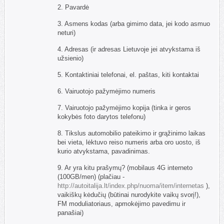
2. Pavardė
3. Asmens kodas (arba gimimo data, jei kodo asmuo
neturi)
4. Adresas (ir adresas Lietuvoje jei atvykstama iš
užsienio)
5. Kontaktiniai telefonai, el. paštas, kiti kontaktai
6. Vairuotojo pažymėjimo numeris
7. Vairuotojo pažymėjimo kopija (tinka ir geros
kokybės foto darytos telefonu)
8. Tikslus automobilio pateikimo ir grąžinimo laikas
bei vieta, lėktuvo reiso numeris arba oro uosto, iš
kurio atvykstama, pavadinimas.
9. Ar yra kitu prašymų? (mobilaus 4G interneto
(100GB/men) (plačiau -
http://autoitalija.lt/index.php/nuoma/item/internetas
),
vaikiškų kėdučių (būtinai nurodykite vaikų svorį!),
FM moduliatoriaus, apmokėjimo pavedimu ir
panašiai)