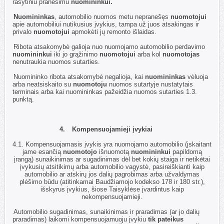
rašytiniu pranešimu
nuomininkui.
3.2.
Nuomininkas
, automobilio nuomos metu nepranešęs
nuomotojui
apie automobiliui nutikusius įvykius, tampa už juos atsakingas ir
privalo
nuomotojui
apmokėti jų remonto išlaidas.
3.3.
Ribota atsakomybė galioja nuo nuomojamo automobilio perdavimo
nuomininkui
iki jo grąžinimo
nuomotojui
arba kol
nuomotojas
nenutraukia nuomos sutarties.
3.4.
Nuomininko ribota atsakomybė negalioja, kai
nuomininkas
vėluoja
arba neatsiskaito su
nuomotoju
nuomos sutartyje nustatytais
terminais arba kai nuomininkas pažeidžia nuomos sutarties 1.3.
punktą.
4.
Kompensuojamieji įvykiai
4.1.
Kompensuojamasis įvykis yra nuomojamo automobilio (įskaitant
jame esančią
nuomotojo
išnuomotą
nuomininkui
papildomą
įrangą) sunaikinimas ar sugadinimas dėl bet kokių staiga ir netikėtai
įvykusių atsitikimų arba automobilio vagystė, pasireiškianti kaip
automobilio ar atskirų jos dalių pagrobimas arba užvaldymas
plėšimo būdu (atitinkamai Baudžiamojo kodekso 178 ir 180 str.),
išskyrus įvykius, šiose Taisyklėse įvardintus kaip
nekompensuojamieji.
4.2.
Automobilio sugadinimas, sunaikinimas ir praradimas (ar jo dalių
praradimas) laikomi kompensuojamuoju įvykiu
tik pateikus