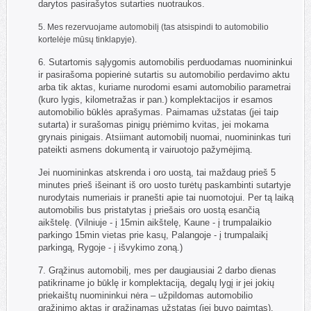
darytos pasirašytos sutarties nuotraukos.
5. Mes rezervuojame automobilį (tas atsispindi to automobilio
kortelėje mūsų tinklapyje).
6. Sutartomis sąlygomis automobilis perduodamas nuomininkui
ir pasirašoma popierinė sutartis su automobilio perdavimo aktu
arba tik aktas, kuriame nurodomi esami automobilio parametrai
(kuro lygis, kilometražas ir pan.) komplektacijos ir esamos
automobilio būklės aprašymas. Paimamas užstatas (jei taip
sutarta) ir surašomas pinigų priėmimo kvitas, jei mokama
grynais pinigais. Atsiimant automobilį nuomai, nuomininkas turi
pateikti asmens dokumentą ir vairuotojo pažymėjimą.
Jei nuomininkas atskrenda i oro uostą, tai maždaug prieš 5
minutes prieš išeinant iš oro uosto turėtų paskambinti sutartyje
nurodytais numeriais ir pranešti apie tai nuomotojui. Per tą laiką
automobilis bus pristatytas į priešais oro uostą esančią
aikštelę. (Vilniuje - į 15min aikštelę, Kaune - į trumpalaikio
parkingo 15min vietas prie kasų, Palangoje - į trumpalaikį
parkingą, Rygoje - į išvykimo zoną.)
7. Grąžinus automobilį, mes per daugiausiai 2 darbo dienas
patikriname jo būklę ir komplektaciją, degalų lygį ir jei jokių
priekaištų nuomininkui nėra – užpildomas automobilio
grąžinimo aktas ir grąžinamas užstatas (jei buvo paimtas).