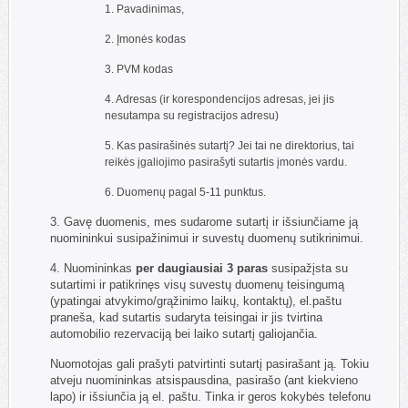
1. Pavadinimas,
2. Įmonės kodas
3. PVM kodas
4. Adresas (ir korespondencijos adresas, jei jis
nesutampa su registracijos adresu)
5. Kas pasirašinės sutartį? Jei tai ne direktorius, tai
reikės įgaliojimo pasirašyti sutartis įmonės vardu.
6. Duomenų pagal 5-11 punktus.
3. Gavę duomenis, mes sudarome sutartį ir išsiunčiame ją
nuomininkui susipažinimui ir suvestų duomenų sutikrinimui.
4. Nuomininkas
per daugiausiai 3 paras
susipažįsta su
sutartimi ir patikrinęs visų suvestų duomenų teisingumą
(ypatingai atvykimo/grąžinimo laikų, kontaktų), el.paštu
praneša, kad sutartis sudaryta teisingai ir jis tvirtina
automobilio rezervaciją bei laiko sutartį galiojančia.
Nuomotojas gali prašyti patvirtinti sutartį pasirašant ją. Tokiu
atveju nuomininkas atsispausdina, pasirašo (ant kiekvieno
lapo) ir išsiunčia ją el. paštu. Tinka ir geros kokybės telefonu