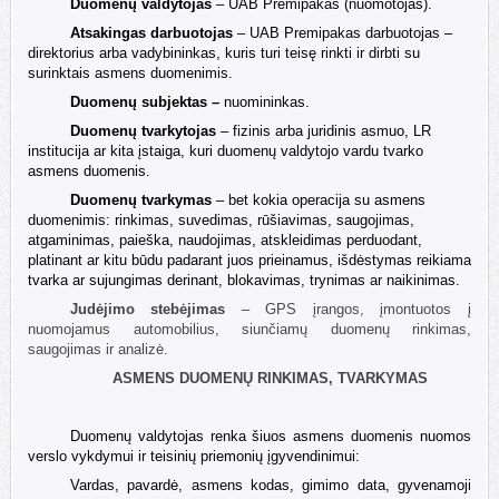
Duomenų valdytojas
– UAB Premipakas (nuomotojas).
A
tsakingas darbuotojas
– UAB Premipakas darbuotojas –
direktorius arba vadybininkas, kuris turi teisę rinkti ir dirbti su
surinktais asmens duomenimis.
Duomenų subjektas –
nuomininkas.
Duomenų tvarkytojas
– fizinis arba juridinis asmuo, LR
institucija ar kita įstaiga, kuri duomenų valdytojo vardu tvarko
asmens duomenis.
Duomenų tvarkymas
– bet kokia operacija su asmens
duomenimis: rinkimas, suvedimas, rūšiavimas, saugojimas,
atgaminimas, paieška,
naudojimas
, atskleidimas perduodant,
platinant ar kitu būdu padarant juos
prieinamus
, išdėstymas reikiama
tvarka ar sujungimas derinant, blokavimas, trynimas ar naikinimas.
Judėjimo stebėjimas
– GPS įrangos, įmontuotos į
nuomojamus automobilius, siunčiamų duomenų rinkimas,
saugojimas ir analizė.
ASMENS DUOMENŲ RINKIMAS, TVARKYMAS
Duomenų valdytojas renka šiuos asmens duomenis nuomos
verslo vykdymui ir teisinių priemonių įgyvendinimui:
Vardas, pavardė, asmens kodas, gimimo data, gyvenamoji