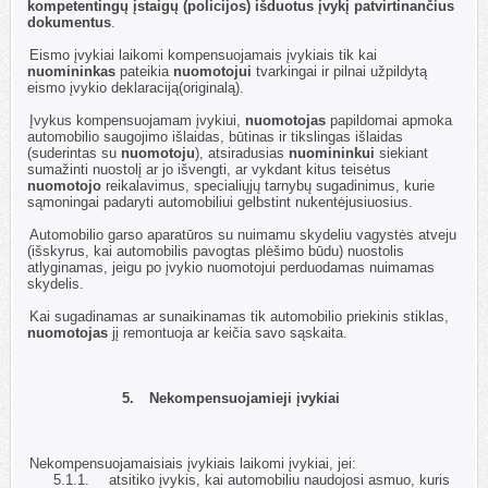
kompetentingų įstaigų (policijos) išduotus įvykį patvirtinančius
dokumentus
.
4.3.
Eismo įvykiai laikomi kompensuojamais įvykiais tik kai
nuomininkas
pateikia
nuomotojui
tvarkingai ir pilnai užpildytą
eismo įvykio deklaraciją(originalą).
4.4.
Įvykus kompensuojamam įvykiui,
nuomotojas
papildomai apmoka
automobilio saugojimo išlaidas, būtinas ir tikslingas išlaidas
(suderintas su
nuomotoju
), atsiradusias
nuomininkui
siekiant
sumažinti nuostolį ar jo išvengti, ar vykdant kitus teisėtus
nuomotojo
reikalavimus, specialiųjų tarnybų sugadinimus, kurie
sąmoningai padaryti automobiliui gelbstint nukentėjusiuosius.
4.5.
Automobilio garso aparatūros su nuimamu skydeliu vagystės atveju
(išskyrus, kai automobilis pavogtas plėšimo būdu) nuostolis
atlyginamas, jeigu po įvykio nuomotojui perduodamas nuimamas
skydelis.
4.6.
Kai sugadinamas ar sunaikinamas tik automobilio priekinis stiklas,
nuomotojas
jį remontuoja ar keičia savo sąskaita.
5.
Nekompensuojamieji įvykiai
5.1.
Nekompensuojamaisiais įvykiais laikomi įvykiai, jei:
5.1.1.
atsitiko įvykis, kai automobiliu naudojosi asmuo, kuris