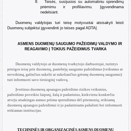
8.
Teisės, susijusios su automatiniu sprendimų
priėmimu ir profiliavimu. Įgyvendinama
nedelsiant.
Duomenų valdytojas turi teisę motyvuotai atsisakyti leisti
Duomenų subjektui įgyvendinti jo teises pagal ADTAĮ.
ASMENS DUOMENŲ SAUGUMO PAŽEIDIMŲ VALDYMO IR
REAGAVIMO Į TOKIUS PAŽEIDIMUS TVARKA
Duomenų valdytojo ar duomenų tvarkytojo darbuotojai, turintys
prieigos teisę prie duomenų, pastebėję saugumo pažeidimus (veiksmus ar
neveikimą, galinčius sukelti ar sukeliančius grėsmę duomenų saugumui)
turi informuoti savo tiesioginį vadovą.
Įvertinus duomenų apsaugos pažeidimo rizikos veiksnius,
pažeidimo poveikio laipsnį, žalą ir padarinius, kiekvienu konkrečiu
atveju atsakingas asmuo priima sprendimus dėl priemonių, reikiamų
duomenų apsaugos pažeidimui ir jo padariniams pašalinti bei informuoti
reikiamas institucijas.
TECHNINĖS IR ORGANIZACINĖS ASMENS DUOMENŲ