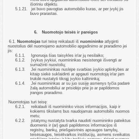
išoriniu objektu.
5.1.21.
jei buvo pavogtas automobilio kuras, ar per įvykį jis
buvo prarastas.
6.
Nuomotojo teisės ir pareigos
6.1.
Nuomotojas
turi teisę reikalauti iš
nuomininko
atlyginti
nuostolius dėl nuomojamo automobilio apgadinimo ar praradimo jei
jis:
6.1.1.
Ignoruoja šias taisykles ir/ar jų nesilaiko;
6.1.2.
Įvykus įvykiui, nuomininkas nesistengė išvengti ar
sumažinti nuostolių;
6.1.3.
Jei nuomininkas nuslėpė svarbias įvykio aplinkybes ar
kitaip siekė suklaidinti ar apgauti nuomotoją ir/ar jam
trukdė nustatyti tikrąjį įvykio kaltininką;
6.1.4.
Jei nuomininkas ar su juo susiję asmenys tyčia padarė
žalą automobiliui ar prisidėjo prie jo ar papildomos
įrangos praradimo.
6.2.
Nuomotojas turi teisę:
6.2.1.
reikalauti iš nuomininko visos informacijos, kaip ir
kokiems tikslams bus naudojamas automobilis nuomos
metu;
6.2.2.
įstatymų nustatyta tvarka naudoti nuomininko pateiktus
duomenis ir (ar) gauti papildomos informacijos iš
registrų, bankų, priešgaisrinės apsaugos tarnybų,
teisėsaugos, teisėtvarkos institucijų, asmens sveikatos