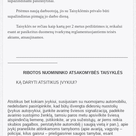
supažindinami pasirašytinai.
Priėmus naują darbuotoją, jis su Taisyklėmis privalo būti
supažindintas pirmąją jo darbo dieną.
Taisyklės ne rečiau kaip kartą per 2 metus peržiūrimos ir, reikalui
esant ar pasikeitus duomenų tvarkymą reglamentuojantiems teisės
aktams, atnaujinamos.
--------------------------------------------------------------------------------------------
-----------------------------------------
RIBOTOS NUOMININKO ATSAKOMYBĖS TAISYKLĖS
KĄ DARYTI ATSITIKUS ĮVYKIUI?
Atsitikus bet kokiam įvykiui, susijusiam su nuomojamu automobiliu,
nedelsdami pasirūpinkite, kad būtų išvengta didesnių nuostolių
(įvykus autoįvykiui, įjunkite avarinę šviesos signalizaciją, padėkite
avarinio sustojimo ženklą, tamsiu paros metu apsivilkite šviesą
atspindinčią liemenę, įsitikinkite, ar yra sužeistųjų, ar jiems reikia
skubios pagalbos, perstatykite automobilį į saugią vietą ir pan.), apie
įvykį praneškite atitinkamoms tarnyboms (apie avariją, vagystę –
policijai, kilus gaisrui – priešgaisrinei saugos tarnybai, esant