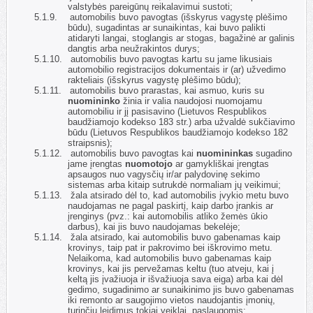
valstybės pareigūnų reikalavimui sustoti;
5.1.9.
automobilis buvo pavogtas (išskyrus vagystę plėšimo
būdu), sugadintas ar sunaikintas, kai buvo palikti
atidaryti langai, stoglangis ar stogas, bagažinė ar galinis
dangtis arba neužrakintos durys;
5.1.10.
automobilis buvo pavogtas kartu su jame likusiais
automobilio registracijos dokumentais ir (ar) užvedimo
rakteliais (išskyrus vagystę plėšimo būdu);
5.1.11.
automobilis buvo prarastas, kai asmuo, kuris su
nuomininko
žinia ir valia naudojosi nuomojamu
automobiliu ir jį pasisavino (Lietuvos Respublikos
baudžiamojo kodekso 183 str.) arba užvaldė sukčiavimo
būdu (Lietuvos Respublikos baudžiamojo kodekso 182
straipsnis);
5.1.12.
automobilis buvo pavogtas kai
nuomininkas
sugadino
jame įrengtas
nuomotojo
ar gamykliškai įrengtas
apsaugos nuo vagysčių ir/ar palydovinę sekimo
sistemas arba kitaip sutrukdė normaliam jų veikimui;
5.1.13.
žala atsirado dėl to, kad automobilis įvykio metu buvo
naudojamas ne pagal paskirtį, kaip darbo įrankis ar
įrenginys (pvz.: kai automobilis atliko žemės ūkio
darbus), kai jis buvo naudojamas bekelėje;
5.1.14.
žala atsirado, kai automobilis buvo gabenamas kaip
krovinys, taip pat ir pakrovimo bei iškrovimo metu.
Nelaikoma, kad automobilis buvo gabenamas kaip
krovinys, kai jis pervežamas keltu (tuo atveju, kai į
keltą jis įvažiuoja ir išvažiuoja sava eiga) arba kai dėl
gedimo, sugadinimo ar sunaikinimo jis buvo gabenamas
iki remonto ar saugojimo vietos naudojantis įmonių,
turinčių leidimus tokiai veiklai, paslaugomis;