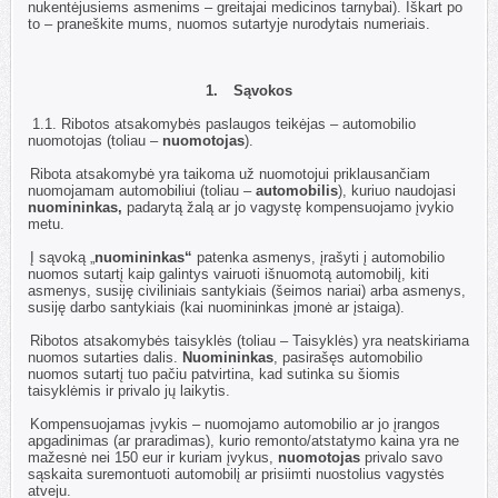
nukentėjusiems asmenims – greitajai medicinos tarnybai). Iškart po
to – praneškite mums, nuomos sutartyje nurodytais numeriais.
1.
Sąvokos
1.1.
Ribotos atsakomybės paslaugos teikėjas – automobilio
nuomotojas (toliau –
nuomotojas
).
1.2.
Ribota atsakomybė yra taikoma už nuomotojui priklausančiam
nuomojamam automobiliui (toliau –
automobilis
), kuriuo naudojasi
nuomininkas,
padarytą žalą ar jo vagystę kompensuojamo įvykio
metu.
1.3.
Į sąvoką „
nuomininkas“
patenka asmenys, įrašyti į automobilio
nuomos sutartį kaip galintys vairuoti išnuomotą automobilį, kiti
asmenys, susiję civiliniais santykiais (šeimos nariai) arba asmenys,
susiję darbo santykiais (kai nuomininkas įmonė ar įstaiga).
1.4.
Ribotos atsakomybės taisyklės (toliau – Taisyklės) yra neatskiriama
nuomos sutarties dalis.
Nuomininkas
, pasirašęs automobilio
nuomos sutartį tuo pačiu patvirtina, kad sutinka su šiomis
taisyklėmis ir privalo jų laikytis.
1.5.
Kompensuojamas įvykis – nuomojamo automobilio ar jo įrangos
apgadinimas (ar praradimas), kurio remonto/atstatymo kaina yra ne
mažesnė nei 150 eur ir kuriam įvykus,
nuomotojas
privalo savo
sąskaita suremontuoti automobilį ar prisiimti nuostolius vagystės
atveju.