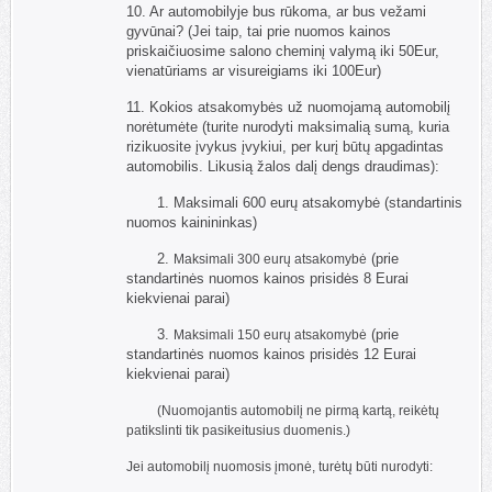
10. Ar automobilyje bus rūkoma, ar bus vežami
gyvūnai? (Jei taip, tai prie nuomos kainos
priskaičiuosime salono cheminį valymą iki 50Eur,
vienatūriams ar visureigiams iki 100Eur)
11. Kokios atsakomybės už nuomojamą automobilį
norėtumėte (turite nurodyti maksimalią sumą, kuria
rizikuosite įvykus įvykiui, per kurį būtų apgadintas
automobilis. Likusią žalos dalį dengs draudimas):
1. Maksimali 600 eurų atsakomybė (standartinis
nuomos kainininkas)
2.
(prie
Maksimali 300 eurų atsakomybė
standartinės nuomos kainos prisidės 8 Eurai
kiekvienai parai)
3.
(prie
Maksimali 150 eurų atsakomybė
standartinės nuomos kainos prisidės 12 Eurai
kiekvienai parai)
(Nuomojantis automobilį ne pirmą kartą, reikėtų
patikslinti tik pasikeitusius duomenis.)
Jei automobilį nuomosis įmonė, turėtų būti nurodyti: