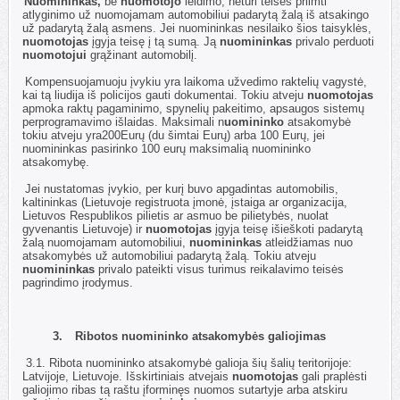
2.7.
Nuomininkas,
be
nuomotojo
leidimo, neturi teisės priimti
atlyginimo už nuomojamam automobiliui padarytą žalą iš atsakingo
už padarytą žalą asmens. Jei nuomininkas nesilaiko šios taisyklės,
nuomotojas
įgyja teisę į tą sumą. Ją
nuomininkas
privalo perduoti
nuomotojui
grąžinant automobilį.
2.8.
Kompensuojamuoju įvykiu yra laikoma užvedimo raktelių vagystė,
kai tą liudija iš policijos gauti dokumentai. Tokiu atveju
nuomotojas
apmoka raktų pagaminimo, spynelių pakeitimo, apsaugos sistemų
perprogramavimo išlaidas. Maksimali n
uomininko
atsakomybė
tokiu atveju yra200Eurų (du šimtai Eurų) arba
100 Eur
ų, jei
nuomininkas pasirinko
100 eur
ų maksimalią nuomininko
atsakomybę.
2.9.
Jei nustatomas įvykio, per kurį buvo apgadintas automobilis,
kaltininkas (Lietuvoje registruota įmonė, įstaiga ar organizacija,
Lietuvos Respublikos pilietis ar asmuo be pilietybės, nuolat
gyvenantis Lietuvoje) ir
nuomotojas
įgyja teisę išieškoti padarytą
žalą nuomojamam automobiliui,
nuomininkas
atleidžiamas nuo
atsakomybės už automobiliui padarytą žalą. Tokiu atveju
nuomininkas
privalo pateikti visus turimus reikalavimo teisės
pagrindimo įrodymus.
3.
Ribotos nuomininko atsakomybės galiojimas
3.1.
Ribota nuomininko atsakomybė galioja šių šalių teritorijoje:
Latvijoje, Lietuvoje. Išskirtiniais atvejais
nuomotojas
gali praplėsti
galiojimo ribas tą raštu įforminęs nuomos sutartyje arba atskiru