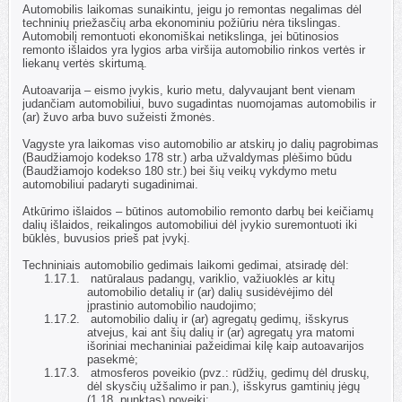
1.13.
Automobilis laikomas sunaikintu, jeigu jo remontas negalimas dėl
techninių priežasčių arba ekonominiu požiūriu nėra tikslingas.
Automobilį remontuoti ekonomiškai netikslinga, jei būtinosios
remonto išlaidos yra lygios arba viršija automobilio rinkos vertės ir
liekanų vertės skirtumą.
1.14.
Autoavarija – eismo įvykis, kurio metu, dalyvaujant bent vienam
judančiam automobiliui, buvo sugadintas nuomojamas automobilis ir
(ar) žuvo arba buvo sužeisti žmonės.
1.15.
Vagyste yra laikomas viso automobilio ar atskirų jo dalių pagrobimas
(Baudžiamojo kodekso 178 str.) arba užvaldymas plėšimo būdu
(Baudžiamojo kodekso 180 str.) bei šių veikų vykdymo metu
automobiliui padaryti sugadinimai.
1.16.
Atkūrimo išlaidos – būtinos automobilio remonto darbų bei keičiamų
dalių išlaidos, reikalingos automobiliui dėl įvykio suremontuoti iki
būklės, buvusios prieš pat įvykį.
1.17.
Techniniais automobilio gedimais laikomi gedimai, atsiradę dėl:
1.17.1.
natūralaus padangų, variklio, važiuoklės ar kitų
automobilio detalių ir (ar) dalių susidėvėjimo dėl
įprastinio automobilio naudojimo;
1.17.2.
automobilio dalių ir (ar) agregatų gedimų, išskyrus
atvejus, kai ant šių dalių ir (ar) agregatų yra matomi
išoriniai mechaniniai pažeidimai kilę kaip autoavarijos
pasekmė;
1.17.3.
atmosferos poveikio (pvz.: rūdžių, gedimų dėl druskų,
dėl skysčių užšalimo ir pan.), išskyrus gamtinių jėgų
(1.18. punktas) poveikį;