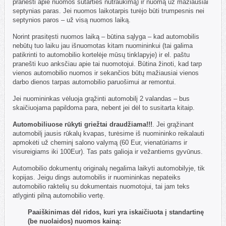
pranešti apie nuomos sutarties nutraukimą) ir nuomą už mažiausiai
septynias paras. Jei nuomos laikotarpis turėjo būti trumpesnis nei
septynios paros – už visą nuomos laiką.
Norint prasitęsti nuomos laiką – būtina sąlyga – kad automobilis
nebūtų tuo laiku jau išnuomotas kitam nuomininkui (tai galima
patikrinti to automobilio kortelėje mūsų tinklapyje) ir el. paštu
pranešti kuo anksčiau apie tai nuomotojui. Būtina žinoti, kad tarp
vienos automobilio nuomos ir sekančios būtų mažiausiai vienos
darbo dienos tarpas automobilio paruošimui ar remontui.
Jei nuomininkas vėluoja grąžinti automobilį 2 valandas – bus
skaičiuojama papildoma para, nebent jei dėl to susitarta kitaip.
Automobiliuose rūkyti griežtai draudžiama!!!
. Jei grąžinant
automobilį jausis rūkalų kvapas, turėsime iš nuomininko reikalauti
apmokėti už cheminį salono valymą (60 Eur, vienatūriams ir
visureigiams iki 100Eur). Tas pats galioja ir vežantiems gyvūnus.
Automobilio dokumentų originalų negalima laikyti automobilyje, tik
kopijas. Jeigu dings automobilis ir nuomininkas nepateiks
automobilio raktelių su dokumentais nuomotojui, tai jam teks
atlyginti pilną automobilio vertę.
Paaiškinimas dėl ridos, kuri yra iskaičiuota į standartinę
(be nuolaidos) nuomos kainą: