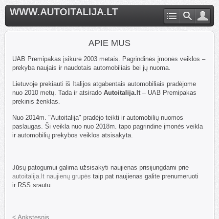
WWW.AUTOITALIJA.LT
APIE MUS
UAB Premipakas įsikūrė 2003 metais. Pagrindinės įmonės veiklos –
prekyba naujais ir naudotais automobiliais bei jų nuoma.
Lietuvoje prekiauti iš Italijos atgabentais automobiliais pradėjome
nuo 2010 metų. Tada ir atsirado
Autoitalija.lt
– UAB Premipakas
prekinis ženklas.
Nuo 2014m. "Autoitalija" pradėjo teikti ir automobilių nuomos
paslaugas. Ši veikla nuo nuo 2018m. tapo pagrindine įmonės veikla
ir automobilių prekybos veiklos atsisakyta.
Jūsų patogumui galima užsisakyti naujienas prisijungdami prie
autoitalija.lt naujienų grupės
taip pat naujienas galite prenumeruoti
ir RSS srautu.
< Ankstesnis